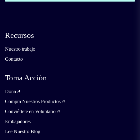
Tu nombre:
Recursos
Nuestro trabajo
Contacto
Tu correo electrónico:
Toma Acción
Dona
Tu mensaje:
Compra Nuestros Productos
Conviértete en Voluntario
Embajadores
Lee Nuestro Blog