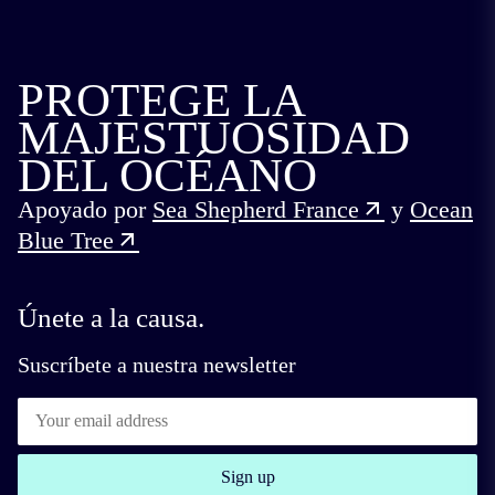
#ProtegerLaOrcaIbérica
PROTEGE LA
Te invitamos a preinscribirte y registrarte para
MAJESTUOSIDAD
convertirte en uno de nuestros colaboradores
más cercanos a través de nuestra lista de
DEL OCÉANO
correo electrónico. Compartimos las últimas
Apoyado por
Sea Shepherd France
y
Ocean
noticias, promociones y nuevas formas de
Blue Tree
interactuar con nosotros a través de estos
correos electrónicos.
Únete a la causa.
Suscríbete a nuestra newsletter