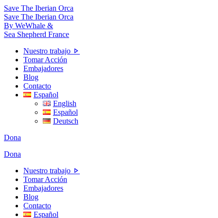
Skip
Save The Iberian Orca
to
Save The Iberian Orca
the
By WeWhale &
content
Sea Shepherd France
Nuestro trabajo
Tomar Acción
Embajadores
Blog
Contacto
Español
English
Español
Deutsch
Dona
Dona
Nuestro trabajo
Tomar Acción
Embajadores
Blog
Contacto
Español