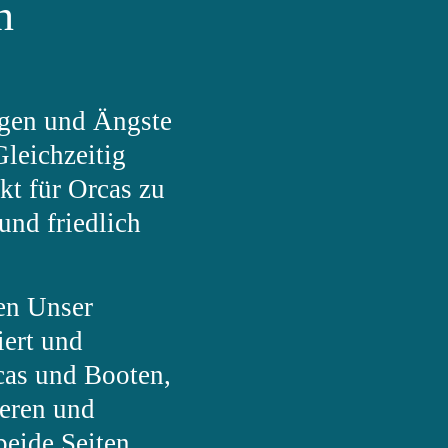
n
rgen und Ängste
Gleichzeitig
kt für Orcas zu
und friedlich
en
Unser
iert und
cas und Booten,
ieren und
beide Seiten