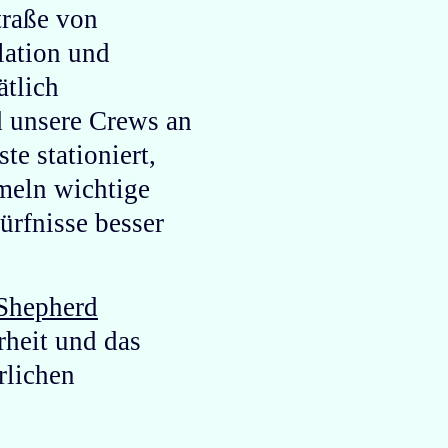
Straße von
lation und
ätlich
nd unsere Crews an
te stationiert,
meln wichtige
ürfnisse besser
Shepherd
rheit und das
rlichen