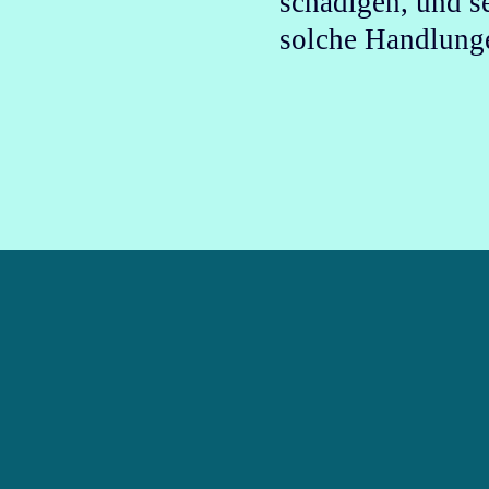
schädigen
, und s
solche Handlunge